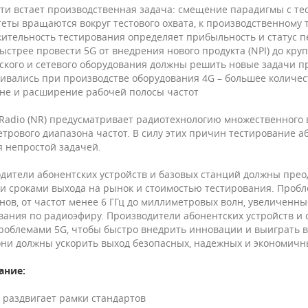
ути встает производственная задача: смещение парадигмы с тес
еты вращаются вокруг тестового охвата, к производственному 
ительность тестирования определяет прибыльность и статус п
ыстрее провести 5G от внедрения нового продукта (NPI) до кр
ского и сетевого оборудования должны решить новые задачи п
кивались при производстве оборудования 4G – большее количес
не и расширение рабочей полосы частот
Radio (NR) предусматривает радиотехнологию множественного 
трового диапазона частот. В силу этих причин тестирование а
я непростой задачей.
дители абонентских устройств и базовых станций должны прео
и сроками выхода на рынок и стоимостью тестирования. Пробл
нов, от частот менее 6 ГГц до миллиметровых волн, увеличенны
вания по радиоэфиру. Производители абонентских устройств и
роблемами 5G, чтобы быстро внедрить инновации и выиграть в
они должны ускорить выход безопасных, надежных и экономичн
ание:
 раздвигает рамки стандартов