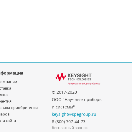
нформация
компании
ставка
© 2017-2020
лата
ООО "Научные приборы
рантия
и системы"
авила приобретения
варов
keysight@spegroup.ru
рта сайта
8 (800) 707-44-73
бесплатный звонок