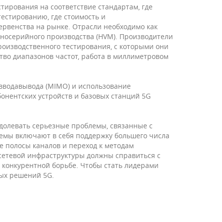
тирования на соответствие стандартам, где
тестированию, где стоимость и
ервенства на рынке. Отрасли необходимо как
упносерийного производства (HVM). Производители
роизводственного тестирования, с которыми они
тво диапазонов частот, работа в миллиметровом
вводавывода (MIMO) и использование
бонентских устройств и базовых станций 5G
долевать серьезные проблемы, связанные с
емы включают в себя поддержку большего числа
е полосы каналов и переход к методам
 сетевой инфраструктуры должны справиться с
 конкурентной борьбе. Чтобы стать лидерами
ых решений 5G.