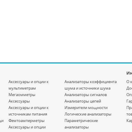
И
Аксессуары и опции к
Анализаторы коэффициента
О 
мультиметрам
шума и источники шума
До
Мегаомметры
Анализаторы сигналов
Оп
Аксессуары
Анализаторы цепей
Га
Аксессуары и опции к
Измерители мощности
Пр
источникам питания
Логические анализаторы
то
щи
Фемтоамперметры
Параметрические
Ка
Аксессуары и опции
анализаторы