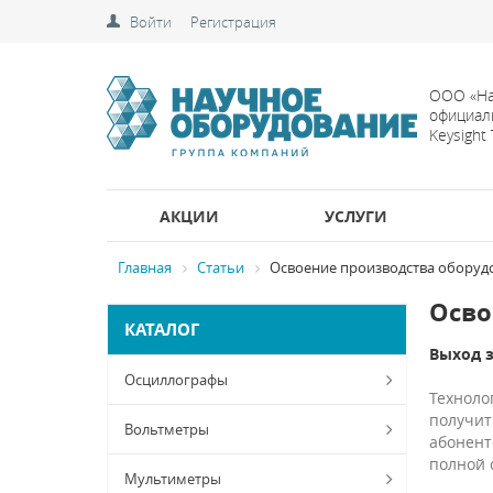
Войти
Регистрация
ООО «На
официал
Keysight
АКЦИИ
УСЛУГИ
Главная
Статьи
Освоение производства оборуд
Осво
КАТАЛОГ
Выход з
Осциллографы
Техноло
получит
Вольтметры
абонент
полной 
Мультиметры