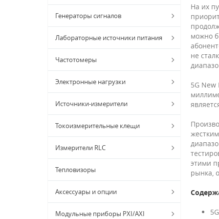
На их п
Генераторы сигналов
приорит
продолж
можно б
Лабораторные источники питания
абонент
не стал
Частотомеры
диапазо
Электронные нагрузки
5G New 
миллиме
Источники-измерители
являетс
Произво
Токоизмерительные клещи
жестким
диапазо
Измерители RLC
тестиро
этими п
Тепловизоры
рынка, 
Аксессуары и опции
Содерж
5G
Модульные приборы PXI/AXI