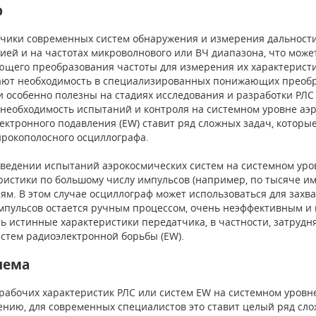
р
чики современных систем обнаружения и измерения дальности 
ией и на частотах микроволнового или ВЧ диапазона, что мож
щего преобразования частоты для измерения их характерист
ют необходимость в специализированных понижающих преобра
и особенно полезны на стадиях исследования и разработки РЛС
 необходимость испытаний и контроля на системном уровне аэр
ектронного подавления (EW) ставит ряд сложных задач, которы
рокополосного осциллографа.
ведении испытаний аэрокосмических систем на системном уро
ристики по большому числу импульсов (например, по тысяче и
ям. В этом случае осциллограф может использоваться для захва
мпульсов остается ручным процессом, очень неэффективным и
ь истинные характеристики передатчика, в частности, затруд
истем радиоэлектронной борьбы (EW).
лема
рабочих характеристик РЛС или систем EW на системном уровн
ению, для современных специалистов это ставит целый ряд сло