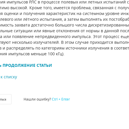
ия импульсов РЛС в процессе полевых или летных испытаний с
тимо высокой. Кроме того, имеется проблема, связанная с пол
ля оценки и получения характеристик на системном уровне ин
олевого или лётного испытания, а затем выполнять их постобра
имость захвата достаточно большого числа дискретизированны
льные ситуации или явные отклонения от нормы в данной посл
а или появление непредвиденного импульса. Этот процесс еще 
твуют несколько излучателей. В этом случае приходится выпо
в и распределять по категориям источники излучения в соответ
ния импульсов меньше 100 кГц).
Ь ПРОДОЛЖЕНИЕ СТАТЬИ
к списку
Нашли ошибку?
Ctrl + Enter
ться