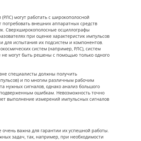
(РЛС) могут работать с широкополосной
ет потребовать внешних аппаратных средств
ик. Сверхширокополосные осциллографы
зователях при оценке характеристик импульсов
 и для испытания их подсистем и компонентов.
окосмических систем (например, РЛС), систем
е не могут быть решены с помощью только одного
вне специалисты должны получить
мпульсов) и по многим различным рабочим
та нужных сигналов, однако анализ большого
 подверженным ошибкам. Невозможность точно
няет выполнение измерений импульсных сигналов
е очень важна для гарантии их успешной работы.
жных задач, так, например, при необходимости