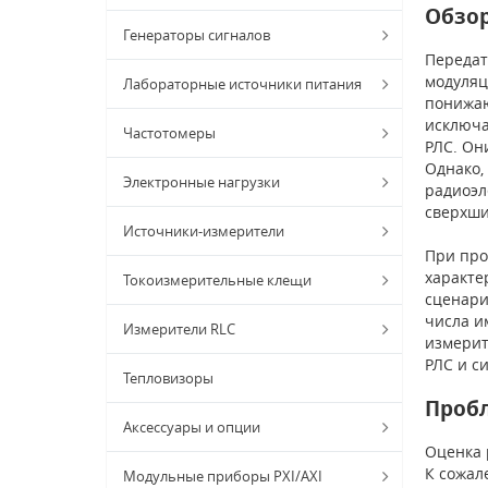
Обзо
Генераторы сигналов
Передат
модуляц
Лабораторные источники питания
понижаю
исключа
Частотомеры
РЛС. Он
Однако,
Электронные нагрузки
радиоэл
сверхши
Источники-измерители
При про
характе
Токоизмерительные клещи
сценари
числа и
Измерители RLC
измерит
РЛС и с
Тепловизоры
Проб
Аксессуары и опции
Оценка 
К сожал
Модульные приборы PXI/AXI