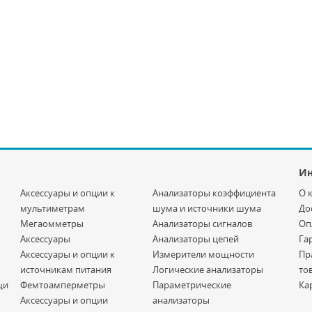
И
Аксессуары и опции к
Анализаторы коэффициента
О 
мультиметрам
шума и источники шума
До
Мегаомметры
Анализаторы сигналов
Оп
Аксессуары
Анализаторы цепей
Га
Аксессуары и опции к
Измерители мощности
Пр
источникам питания
Логические анализаторы
то
щи
Фемтоамперметры
Параметрические
Ка
Аксессуары и опции
анализаторы