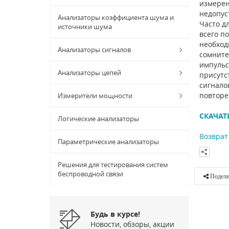
измерен
недопус
Анализаторы коэффициента шума и
Часто д
источники шума
всего п
необход
Анализаторы сигналов
сомните
импульс
Анализаторы цепей
присутс
сигнало
повторе
Измерители мощности
СКАЧАТ
Логические анализаторы
Возврат 
Параметрические анализаторы
Решения для тестирования систем
беспроводной связи
Подели
Будь в курсе!
Новости, обзоры, акции