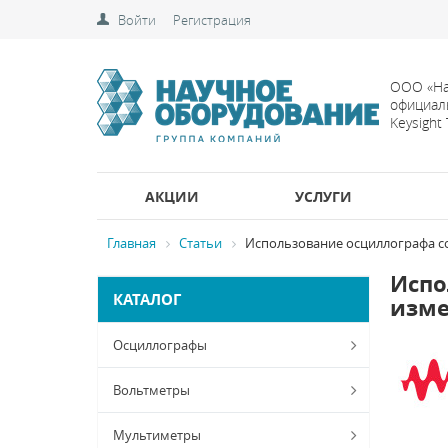
Войти
Регистрация
ООО «На
официал
Keysight
АКЦИИ
УСЛУГИ
Главная
Статьи
Использование осциллографа с
Испо
КАТАЛОГ
изме
Осциллографы
Вольтметры
Мультиметры