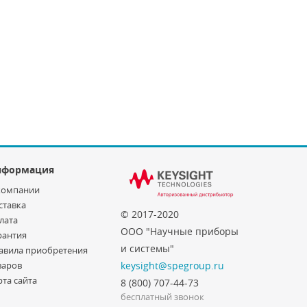
нформация
компании
ставка
© 2017-2020
лата
ООО "Научные приборы
рантия
и системы"
авила приобретения
варов
keysight@spegroup.ru
рта сайта
8 (800) 707-44-73
бесплатный звонок