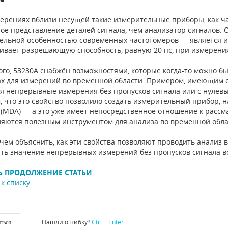
ерениях вблизи несущей такие измерительные приборы, как ча
ое представление деталей сигнала, чем анализатор сигналов.
ельной особенностью современных частотомеров — является и
ивает разрешающую способность, равную 20 пс, при измерения
ого, 53230A снабжён возможностями, которые когда-то можно б
х для измерений во временной области. Примером, имеющим 
я непрерывные измерения без пропусков сигнала или с нулевы
, что это свойство позволило создать измерительный прибор,
 (MDA) — а это уже имеет непосредственное отношение к рассма
яются полезным инструментом для анализа во временной обла
чем объяснить, как эти свойства позволяют проводить анализ 
ть значение непрерывных измерений без пропусков сигнала в
Ь ПРОДОЛЖЕНИЕ СТАТЬИ
к списку
Нашли ошибку?
Ctrl + Enter
ться