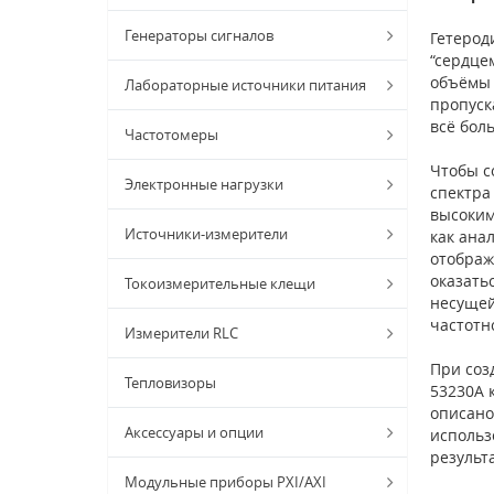
Генераторы сигналов
Гетерод
“сердце
объёмы 
Лабораторные источники питания
пропуск
всё бол
Частотомеры
Чтобы с
Электронные нагрузки
спектра
высоким
Источники-измерители
как ана
отображ
оказать
Токоизмерительные клещи
несущей
частотн
Измерители RLC
При соз
Тепловизоры
53230A 
описано
Аксессуары и опции
использ
результ
Модульные приборы PXI/AXI