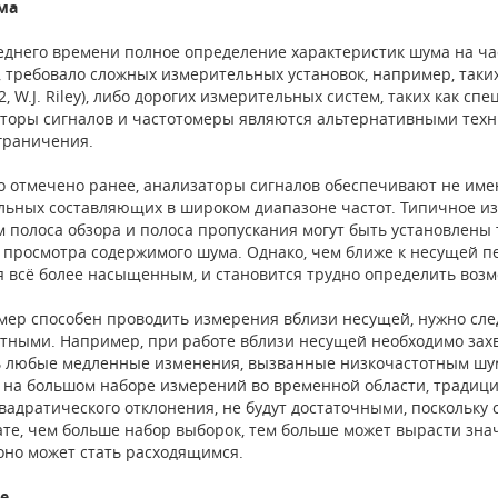
ма
еднего времени полное определение характеристик шума на час
ц, требовало сложных измерительных установок, например, таки
2, W.J. Riley), либо дорогих измерительных систем, таких как 
торы сигналов и частотомеры являются альтернативными техн
граничения.
о отмечено ранее, анализаторы сигналов обеспечивают не им
льных составляющих в широком диапазоне частот. Типичное из
м полоса обзора и полоса пропускания могут быть установлены
просмотра содержимого шума. Однако, чем ближе к несущей 
я всё более насыщенным, и становится трудно определить воз
мер способен проводить измерения вблизи несущей, нужно сле
тными. Например, при работе вблизи несущей необходимо захв
 любые медленные изменения, вызванные низкочастотным шум
 на большом наборе измерений во временной области, традиц
вадратического отклонения, не будут достаточными, поскольку
ате, чем больше набор выборок, тем больше может вырасти зн
 оно может стать расходящимся.
е