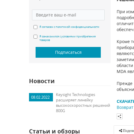
При изм
подробн
отличит
Я согласен с политикой конфиденциальности
обеспеч
Я ознакомился с условиями приобретения
товаров
Кроме т
прибора
Подписаться
являютс
заметим
области
MDA явл
Новости
Прежде 
объясни
Keysight Technologies
08.02.2022
расширяет линейку
СКАЧАТ
высокоскоростных решений
Возврат 
800G
Статьи и обзоры
Подели