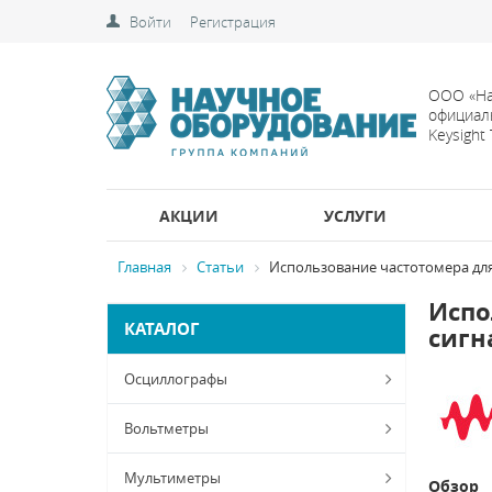
Войти
Регистрация
ООО «На
официал
Keysight
АКЦИИ
УСЛУГИ
Главная
Статьи
Использование частотомера дл
Испо
КАТАЛОГ
сигн
Осциллографы
Вольтметры
Мультиметры
Обзор