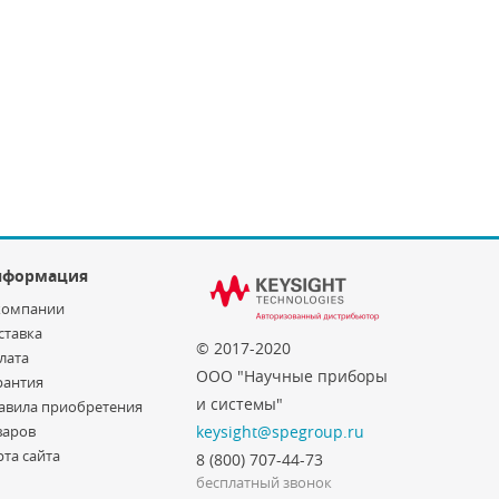
нформация
компании
ставка
© 2017-2020
лата
ООО "Научные приборы
рантия
и системы"
авила приобретения
варов
keysight@spegroup.ru
рта сайта
8 (800) 707-44-73
бесплатный звонок