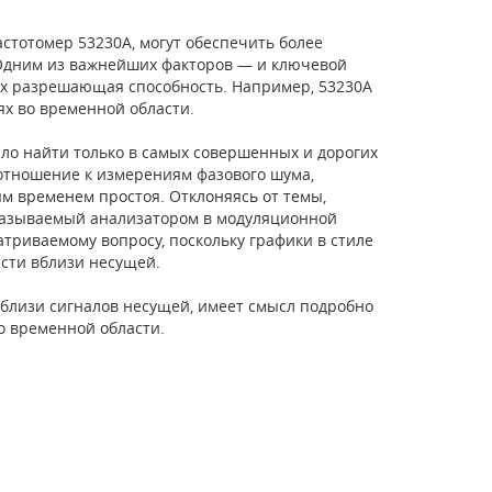
стотомер 53230A, могут обеспечить более
 Одним из важнейших факторов — и ключевой
х разрешающая способность. Например, 53230A
х во временной области.
ыло найти только в самых совершенных и дорогих
отношение к измерениям фазового шума,
м временем простоя. Отклоняясь от темы,
 называемый анализатором в модуляционной
триваемому вопросу, поскольку графики в стиле
сти вблизи несущей.
вблизи сигналов несущей, имеет смысл подробно
о временной области.