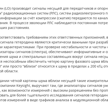
ин (LO) производит сигналы несущей для передатчиков и опорн
м” радиолокационных систем (РЛС), систем радиоэлектронного п
информации за счёт компрессии (сжатия) передаются по кана
ания. В процессе эволюции РЛС наблюдается постоянная потре
ьших расстоянияx.
оответствовать требованиям этих ответственных приложений, вы
 сигнала гетеродина являются критически важными при разраб
и характеристиками. При проверке нестабильности и чистоты 
лизаторы сигналов (спектра), обеспечивают информативные и
ения шума и спектральных составляющих вокруг сигнала несущ
ся неспособным обеспечить четкую картину фазового шума вбли
” или просто “вблизи” относится к шуму в пределах ± 200 кГц о
ой области.
дании чёткой картины шума вблизи несущей такие измеритель
компании Keysight, выручают там, где анализаторы сигналов уже
, как возможности измерений с высоким разрешением без проп
овать для более тщательного исследования сигналов гетеродин
атов измерений в виде графиков анализа в модуляционной обла