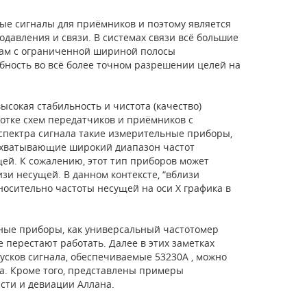
ые сигналы для приёмников и поэтому является
одавления и связи. В системах связи всё большие
лам с ограниченной шириной полосы
бность во всё более точном разрешении целей на
сокая стабильность и чистота (качество)
отке схем передатчиков и приёмников с
спектра сигнала такие измерительные приборы,
 охватывающие широкий диапазон частот
ей. К сожалению, этот тип приборов может
зи несущей. В данном контексте, “вблизи
тносительно частоты несущей на оси Х графика в
ные приборы, как универсальный частотомер
 перестают работать. Далее в этих заметках
усков сигнала, обеспечиваемые 53230A , можно
а. Кроме того, представлены примеры
сти и девиации Аллана.