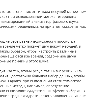
тотах, отстоящих от сигнала несущей менее, чем
х как при использовании метода гетеродина
специализированный анализатор фазового шума.
ическими решениями, но при этом каждое из них
еющие себе равных возможности просмотра
мерение чётко покажет шум вокруг несущей, и
 таким образом, чтобы настроить различные
перемещаются измерения, содержимое шума
можные причины этого шумa.
дить за тем, чтобы результаты измерений были
атить достаточно большой набор данных, чтобы
ом. Однако, при выполнении статистического
ионные методы, например, определение
 они вычисляют кумулятивный эффект выборки. В
ачение среднеквадратического отклонения. Иначе