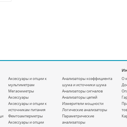
И
Аксессуары и опции к
Анализаторы коэффициента
О 
мультиметрам
шума и источники шума
До
Мегаомметры
Анализаторы сигналов
Оп
Аксессуары
Анализаторы цепей
Га
Аксессуары и опции к
Измерители мощности
Пр
источникам питания
Логические анализаторы
то
щи
Фемтоамперметры
Параметрические
Ка
Аксессуары и опции
анализаторы