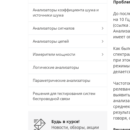
Пробле
Анализаторы коэффициента шума и
До посл
источники шума
на 10 Г
(ссылка 
Анализаторы сигналов
Анализа
имеет о
Анализаторы цепей
Как был
спектра
Измерители мощности
при это
режимы 
Логические анализаторы
делаетс
Параметрические анализаторы
Частото
релеван
Решения для тестирования систем
выявить
беспроводной связи
анализа
среднек
результ
говоря,
Будь в курсе!
Новости, обзоры, акции
Решени