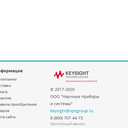
нформация
компании
ставка
© 2017-2020
лата
ООО "Научные приборы
рантия
и системы"
авила приобретения
варов
keysight@spegroup.ru
рта сайта
8 (800) 707-44-73
бесплатный звонок