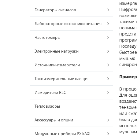
измеряю
Цифровы
Генераторы сигналов
возможн
такими 
Лабораторные источники питания
пониман
предста
Частотомеры
программ
Последу
Электронные нагрузки
быстрее
мышью о
синхрон
Источники-измерители
Пример
Токоизмерительные клещи
В проце
Измерители RLC
Для оце
воздейс
Тепловизоры
тензоме
или сжа
было до
Аксессуары и опции
использ
мультим
Модульные приборы PXI/AXI