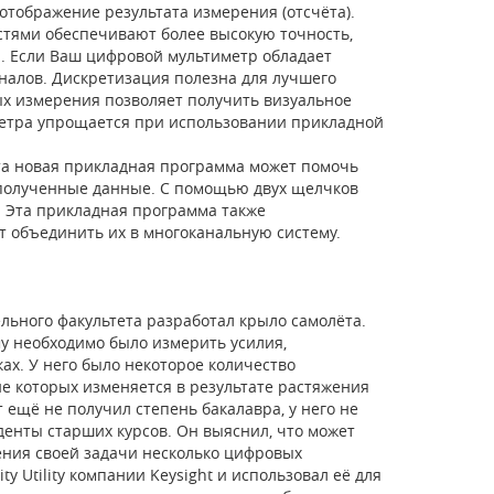
тображение результата измерения (отсчёта).
ями обеспечивают более высокую точность,
. Если Ваш цифровой мультиметр обладает
налов. Дискретизация полезна для лучшего
ых измерения позволяет получить визуальное
етра упрощается при использовании прикладной
та новая прикладная программа может помочь
 полученные данные. С помощью двух щелчков
 Эта прикладная программа также
т объединить их в многоканальную систему.
льного факультета разработал крыло самолёта.
у необходимо было измерить усилия,
х. У него было некоторое количество
ие которых изменяется в результате растяжения
 ещё не получил степень бакалавра, у него не
денты старших курсов. Он выяснил, что может
ения своей задачи несколько цифровых
 Utility компании Keysight и использовал её для