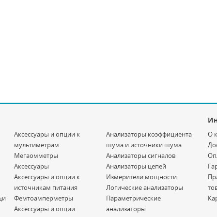
И
Аксессуары и опции к
Анализаторы коэффициента
О 
мультиметрам
шума и источники шума
До
Мегаомметры
Анализаторы сигналов
Оп
Аксессуары
Анализаторы цепей
Га
Аксессуары и опции к
Измерители мощности
Пр
источникам питания
Логические анализаторы
то
щи
Фемтоамперметры
Параметрические
Ка
Аксессуары и опции
анализаторы