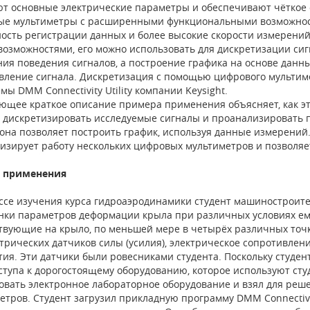
т основные электрические параметры и обеспечивают чёткое о
е мультиметры с расширенными функциональными возможност
ость регистрации данных и более высокие скорости измерений
возможностями, его можно использовать для дискретизации сиг
ия поведения сигналов, а построение графика на основе данн
вление сигнала. Дискретизация с помощью цифрового мультим
ы DMM Connectivity Utility компании Keysight.
ющее краткое описание примера применения объясняет, как э
 дискретизировать исследуемые сигналы и проанализировать
на позволяет построить график, используя данные измерений.
изирует работу нескольких цифровых мультиметров и позволяе
 применения
ссе изучения курса гидроаэродинамики студент машиностроите
нки параметров деформации крыла при различных условиях ем
твующие на крыло, по меньшей мере в четырёх различных точка
трических датчиков силы (усилия), электрическое сопротивлен
тия. Эти датчики были ровесниками студента. Поскольку студент
ступа к дорогостоящему оборудованию, которое используют сту
овать электронное лабораторное оборудование и взял для реш
етров. Студент загрузил прикладную программу DMM Connectivity