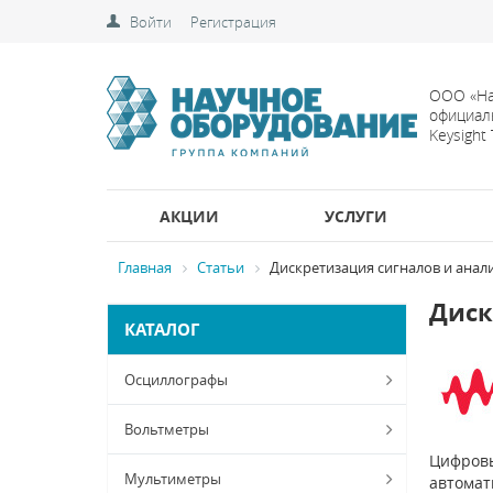
Войти
Регистрация
ООО «На
официал
Keysight
АКЦИИ
УСЛУГИ
Главная
Статьи
Дискретизация сигналов и ана
Диск
КАТАЛОГ
Осциллографы
Вольтметры
Цифровы
Мультиметры
автомат