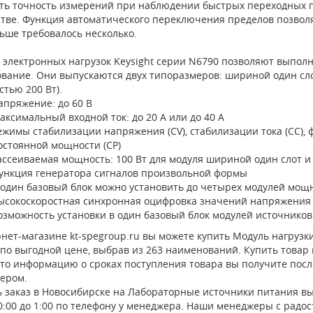
ть точность измерений при наблюдении быстрых переходных п
стве. Функция автоматического переключения пределов позволя
ьше требовалось несколько.
 электронных нагрузок Keysight серии N6790 позволяют выполн
ование. Они выпускаются двух типоразмеров: шириной один сло
тью 200 Вт).
апряжение: до 60 В
аксимальный входной ток: до 20 А или до 40 А
ежимы стабилизации напряжения (CV), стабилизации тока (CC), 
остоянной мощности (CP)
ассеиваемая мощность: 100 Вт для модуля шириной один слот и 
ункция генератора сигналов произвольной формы
 один базовый блок можно установить до четырех модулей мощ
ысокоскоростная синхронная оцифровка значений напряжения 
озможность установки в один базовый блок модулей источников
нет-магазине kt-spegroup.ru вы можете купить Модуль нагрузки 
по выгодной цене, выбрав из 263 наименований. Купить товар 
 то информацию о сроках поступления товара вы получите посл
ером.
ь заказ в Новосибирске на Лабораторные источники питания вы
0:00 до 1:00 по телефону у менеджера. Наши менеджеры с радо