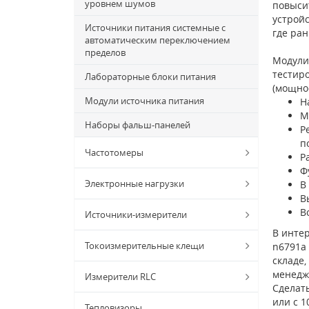
уровнем шумов
повыси
устрой
Источники питания системные с
где ран
автоматическим переключением
пределов
Модули
тестир
Лабораторные блоки питания
(мощнос
Модули источника питания
Н
М
Наборы фальш-панелей
Р
п
Частотомеры
Р
Ф
Электронные нагрузки
В
В
В
Источники-измерители
В интер
Токоизмерительные клещи
n6791a 
складе,
менедж
Измерители RLC
Сделат
или с 1
Тепловизоры