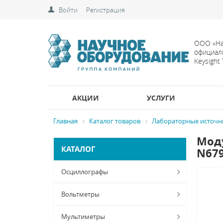
Войти
Регистрация
ООО «На
официал
Keysight
АКЦИИ
УСЛУГИ
Главная
Каталог товаров
Лабораторные источн
Моду
КАТАЛОГ
N67
Осциллографы
Вольтметры
Мультиметры