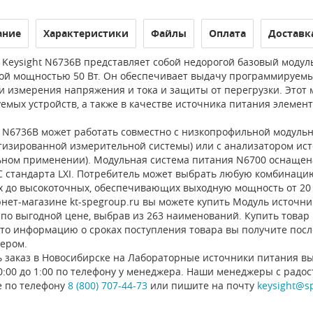
ание
Характеристики
Файлы
Оплата
Доставк
Keysight N6736B представляет собой недорогой базовый модуль
ой мощностью 50 Вт. Он обеспечивает выдачу программируемы
и измерения напряжения и тока и защиты от перегрузки. Этот 
емых устройств, а также в качестве источника питания элемен
 N6736B может работать совместно с низкопрофильной модульно
тизированной измерительной системы) или с анализатором ист
ьном применении). Модульная система питания N6700 оснащена
C стандарта LXI. Потребитель может выбрать любую комбинаци
х до высокоточных, обеспечивающих выходную мощность от 20 В
нет-магазине kt-spegroup.ru вы можете купить Модуль источника
по выгодной цене, выбрав из 263 наименований. Купить товар 
 то информацию о сроках поступления товара вы получите посл
ером.
ь заказ в Новосибирске на Лабораторные источники питания вы
0:00 до 1:00 по телефону у менеджера. Наши менеджеры с радо
е по телефону
8 (800) 707-44-73
или пишите на почту
keysight@s