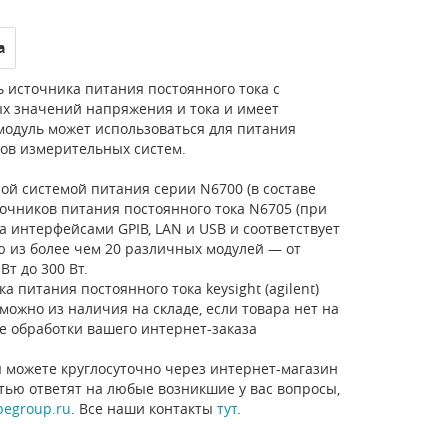
а
 источника питания постоянного тока с
х значений напряжения и тока и имеет
модуль может использоваться для питания
тов измерительных систем.
й системой питания серии N6700 (в составе
очников питания постоянного тока N6705 (при
 интерфейсами GPIB, LAN и USB и соответствует
ю из более чем 20 различных модулей — от
т до 300 Вт.
 питания постоянного тока keysight (agilent)
можно из наличия на складе, если товара нет на
е обработки вашего интернет-заказа
 можете круглосуточно через интернет-магазин
стью ответят на любые возникшие у вас вопросы,
pegroup.ru
. Все наши контакты
тут
.