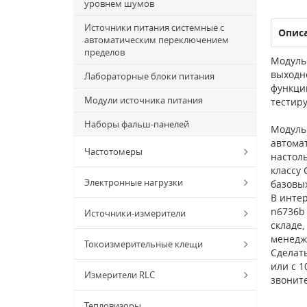
уровнем шумов
Источники питания системные с
Опис
автоматическим переключением
пределов
Модуль 
выходн
Лабораторные блоки питания
функци
Модули источника питания
тестиру
Наборы фальш-панелей
Модуль
автома
Частотомеры
настол
классу 
Электронные нагрузки
базовы
В интер
n6736b 
Источники-измерители
складе,
менедж
Токоизмерительные клещи
Сделат
или с 1
Измерители RLC
звонит
Тепловизоры