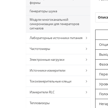
формы
Генераторы шума
Опис
Модули многоканальной
синхронизации для генераторов
сигналов
Лабораторные источники питания
Опци
Частотомеры
Выхо
Электронные нагрузки
Фазов
Источники-измерители
Пере
Токоизмерительные клещи
Уров
Измерители RLC
Поло
Тепловизоры
Нега