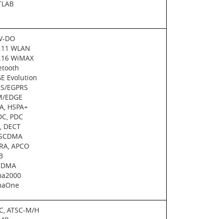
LAB
V-DO
.11 WLAN
.16 WiMAX
etooth
 Evolution
S/EGPRS
/EDGE
A, HSPA+
C, PDC
, DECT
SCDMA
RA, APCO
B
CDMA
a2000
aOne
C, ATSC-M/H