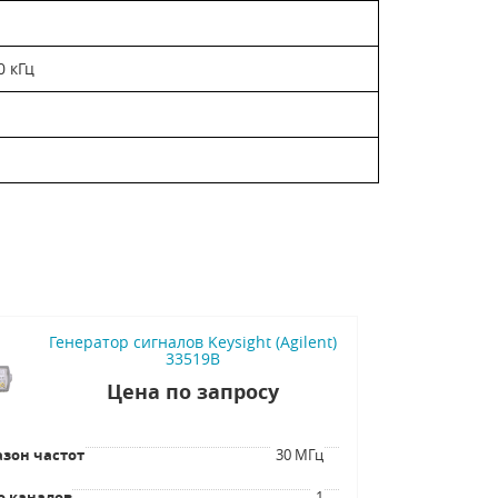
0 кГц
Генератор сигналов Keysight (Agilent)
33519B
Цена по запросу
зон частот
30 МГц
о каналов
1