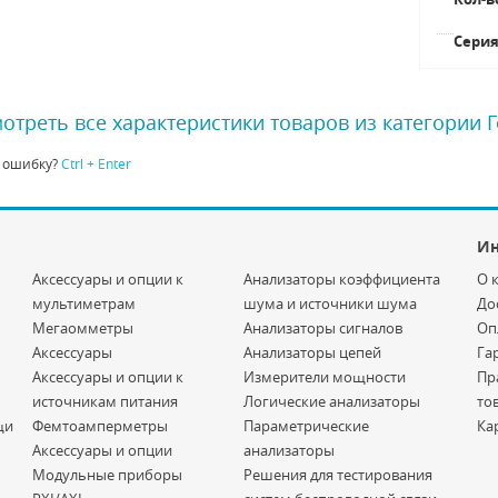
Сери
отреть все характеристики товаров из категории 
 ошибку?
Ctrl + Enter
И
Аксессуары и опции к
Анализаторы коэффициента
О 
мультиметрам
шума и источники шума
До
Мегаомметры
Анализаторы сигналов
Оп
Аксессуары
Анализаторы цепей
Га
Аксессуары и опции к
Измерители мощности
Пр
источникам питания
Логические анализаторы
то
щи
Фемтоамперметры
Параметрические
Ка
Аксессуары и опции
анализаторы
Модульные приборы
Решения для тестирования