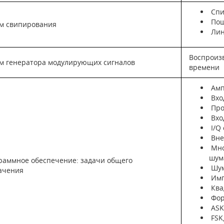
Спи
Пош
м свипирования
Лин
Воспроиз
м генератора модулирующих сигналов
времени
Амп
Вхо
Про
Вхо
I/Q
Вне
Мно
шум
раммное обеспечение: задачи общего
Шум
ачения
Имп
Ква
Фор
ASK
FSK