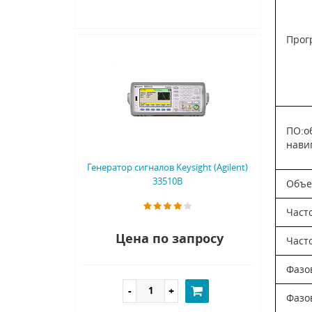
Прог
ПО:о
нави
Генератор сигналов Keysight (Agilent)
33510B
Объе
Част
Цена по запросу
Часто
Фазов
Фазо