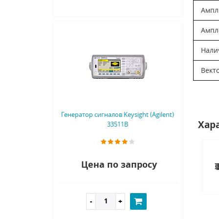
Ампл
Ампл
Нали
Вект
Генератор сигналов Keysight (Agilent)
Хар
33511B
Цена по запросу