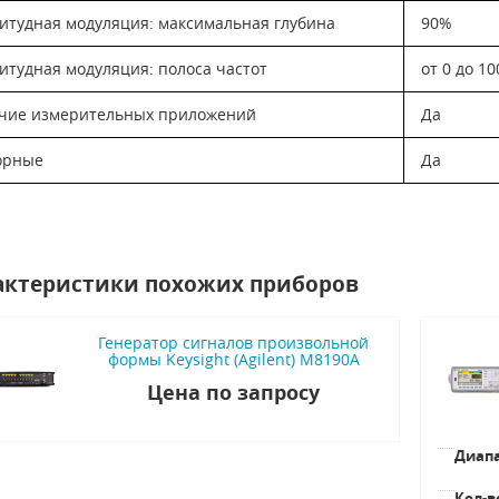
итудная модуляция: максимальная глубина
90%
итудная модуляция: полоса частот
от 0 до 10
чие измерительных приложений
Да
орные
Да
актеристики похожих приборов
Генератор сигналов произвольной
формы Keysight (Agilent) M8190A
Цена по запросу
Диапа
Кол-в