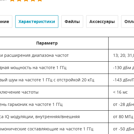
ание
Характеристики
Файлы
Аксессуары
Опл
Параметр
и расширения диапазона частот
13; 20; 31,
дная мощность на частоте 1 ГГц
-130 дБм 
ый шум на частоте 1 ГГц с отстройкой 20 кГц
-143 дБн/
ключение частоты
< 16 мс
ень гармоник на частоте 1 ГГц
от -28 дБ
са IQ модуляции, внутренняя/внешняя
от 80 МГц
рмонические составляющие на частоте 1 ГГц
от -50 дБ