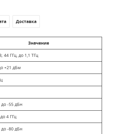
ата
Доставка
Значение
8; 44 ГГц, до 1,1 ТГц
до +21 дБм
Гц
н до -55 дБн
 до 4 ГГц
н до -80 дБн