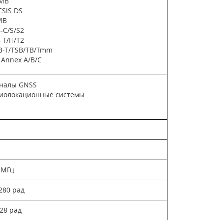
MB
SIS DS
MB
-C/S/S2
-T/H/T2
B-T/TSB/TB/Tmm
 Annex A/B/C
налы GNSS
иолокационные системы
0 МГц
1280 рад
128 рад