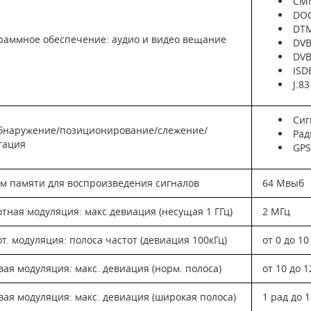
CM
DOC
DT
раммное обеспечение: аудио и видео вещание
DVB
DVB
ISD
J.83
Сиг
бнаружение/позиционирование/слежение/
Рад
гация
GPS
м памяти для воспроизведения сигналов
64 Мвыб
отная модуляция: макс.девиация (несущая 1 ГГц)
2 МГц
т. модуляция: полоса частот (девиация 100кГц)
от 0 до 1
ая модуляция: макс. девиация (норм. полоса)
от 10 до 
вая модуляция: макс. девиация (широкая полоса)
1 рад до 