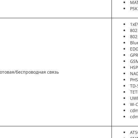
MAT
PSK
1xE
802
802
Blu
EDGE
GPR
GSM
HSP
сотовая/беспроводная связь
NAD
PHS
TD-
TET
UW
W-
cdm
cdm
ATS