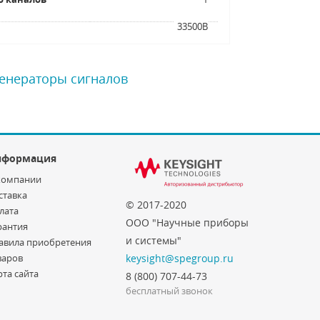
я
33500B
Генераторы сигналов
нформация
компании
ставка
© 2017-2020
лата
ООО "Научные приборы
рантия
и системы"
авила приобретения
варов
keysight@spegroup.ru
рта сайта
8 (800) 707-44-73
бесплатный звонок