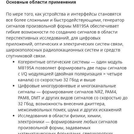
Основные области применения
По мере того, как устройства и интерфейсы становятся
все более сложными и быстродействующими, генератор
сигналов произвольной формы M8195A обеспечивает
гибкие возможности по созданию сигналов в области
перспективных исследований, для цифровых
приложений, оптических и электрических систем связи,
широкополосных радиолокационных систем и средств
спутниковой связи.
Когерентные оптические системы — один модуль
M8195A позволяет формировать две пары сигналов
с I/Q модуляцией (двойная поляризация = четыре
канала) со скоростью 32 Гбод и выше
Цифровые многоуровневые и многоканальные
сигналы — формирование сигналов NRZ, PAM4,
PAM8, DMT и других видов сигналов со скоростью до
32 Гбод; возможность внесения джиттера,
межсимвольных помех, шума и других искажений
Исследования в области физики, химии,
электроники — формирование любых сигналов
произвольной формы, задаваемых
математическими формулами, сверхкоротких