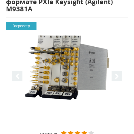
формате PXIe Keysight (Agilent)
M9381A
Госреестр