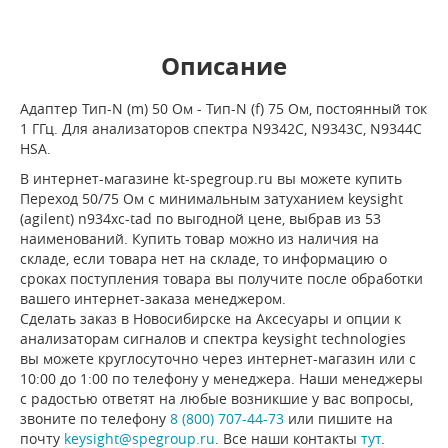
Описание
Адаптер Тип-N (m) 50 Ом - Тип-N (f) 75 Ом, постоянный ток
1 ГГц. Для анализаторов спектра N9342C, N9343C, N9344C
HSA.
В интернет-магазине kt-spegroup.ru вы можете купить
Переход 50/75 Ом с минимальным затуханием keysight
(agilent) n934хc-tad по выгодной цене, выбрав из 53
наименований. Купить товар можно из наличия на
складе, если товара нет на складе, то информацию о
сроках поступления товара вы получите после обработки
вашего интернет-заказа менеджером.
Сделать заказ в Новосибирске на Аксесуары и опции к
анализаторам сигналов и спектра keysight technologies
вы можете круглосуточно через интернет-магазин или с
10:00 до 1:00 по телефону у менеджера. Наши менеджеры
с радостью ответят на любые возникшие у вас вопросы,
звоните по телефону
8 (800) 707-44-73
или пишите на
почту
keysight@spegroup.ru
. Все наши контакты
тут
.