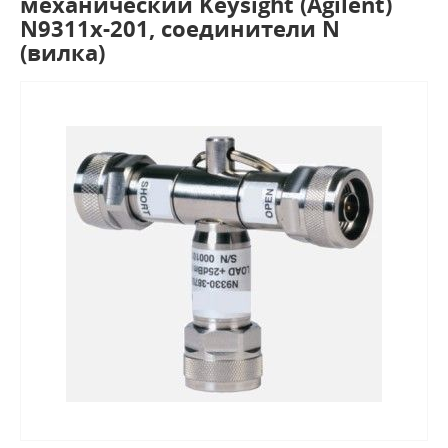
механический Keysight (Agilent)
N9311х-201, соединители N
(вилка)