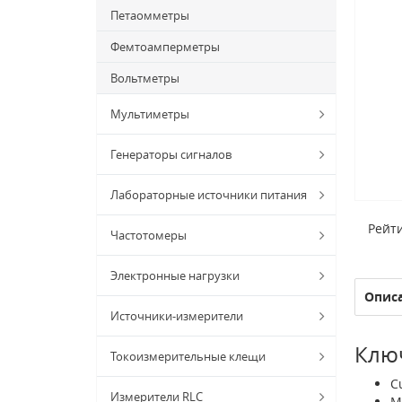
Петаомметры
Фемтоамперметры
Вольтметры
Мультиметры
Генераторы сигналов
Лабораторные источники питания
Рейти
Частотомеры
Электронные нагрузки
Опис
Источники-измерители
Ключ
Токоизмерительные клещи
C
Измерители RLC
M