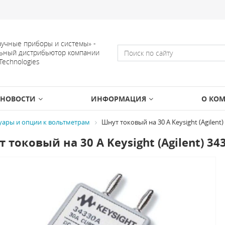
учные приборы и системы» -
ьный дистрибьютор компании
 Technologies
НОВОСТИ
ИНФОРМАЦИЯ
О КО
уары и опции к вольтметрам
Шнут токовый на 30 A Keysight (Agilent)
 токовый на 30 A Keysight (Agilent) 34