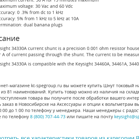
aximum voltage: 30 Vac and 60 Vdc
ccuracy: 0 .3% from dc to 1 kHz
ccuracy: 5% from 1 kHz to 5 kHz at 10A
ermination: dual banana plugs
сание
sight 34330A current shunt is a precision 0.001 ohm resistor house
 A of current passing through the shunt. The current to be measur
sight 34330A is compatible with the Keysight 34460A, 34461A, 344
нет-магазине kt-spegroup.ru вы можете купить Шнут токовый на 3
из 81 наименований. Купить товар можно из наличия на складе
 поступления товара вы получите после обработки вашего инте
 заказ в Новосибирске на Аксессуары и опции к вольтметрам в
0:00 до 1:00 по телефону у менеджера. Наши менеджеры с радо
е по телефону
8 (800) 707-44-73
или пишите на почту
keysight@s
отреть все характеристики товаров из категории 