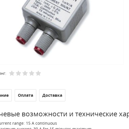
нг:
ание
Оплата
Доставка
евые возможности и технические ха
urrent range: 15 A continuous
aximum current: 30 A for 15 minutes maximum