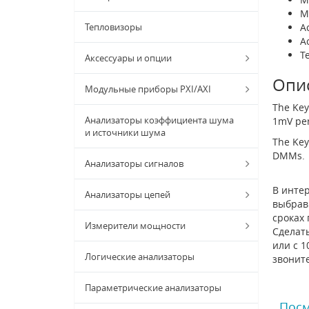
M
Тепловизоры
A
A
T
Аксессуары и опции
Опи
Модульные приборы PXI/AXI
The Key
Анализаторы коэффициента шума
1mV per
и источники шума
The Key
DMMs.
Анализаторы сигналов
В интер
Анализаторы цепей
выбрав 
сроках
Измерители мощности
Сделать
или с 1
Логические анализаторы
звонит
Параметрические анализаторы
Посм