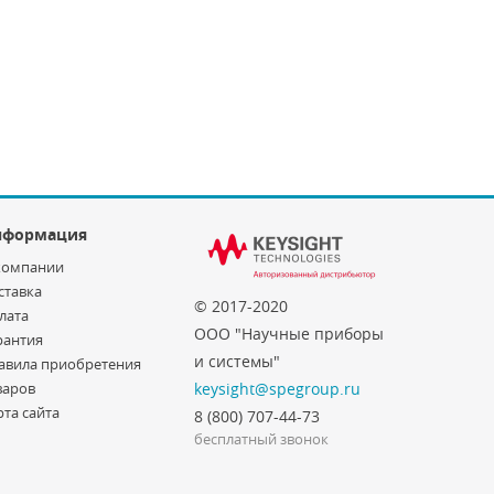
нформация
компании
ставка
© 2017-2020
лата
ООО "Научные приборы
рантия
и системы"
авила приобретения
варов
keysight@spegroup.ru
рта сайта
8 (800) 707-44-73
бесплатный звонок