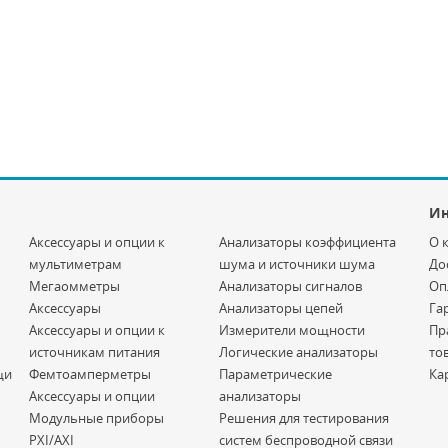
И
Аксессуары и опции к
Анализаторы коэффициента
О 
мультиметрам
шума и источники шума
До
Мегаомметры
Анализаторы сигналов
Оп
Аксессуары
Анализаторы цепей
Га
Аксессуары и опции к
Измерители мощности
Пр
источникам питания
Логические анализаторы
то
щи
Фемтоамперметры
Параметрические
Ка
Аксессуары и опции
анализаторы
Модульные приборы
Решения для тестирования
PXI/AXI
систем беспроводной связи