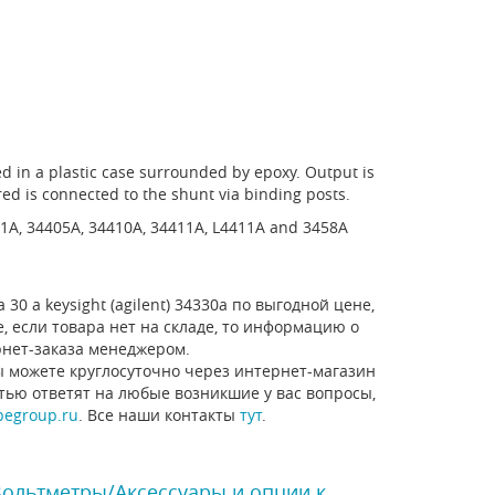
d in a plastic case surrounded by epoxy. Output is
ed is connected to the shunt via binding posts.
01A, 34405A, 34410A, 34411A, L4411A and 3458A
0 a keysight (agilent) 34330a по выгодной цене,
, если товара нет на складе, то информацию о
рнет-заказа менеджером.
ы можете круглосуточно через интернет-магазин
стью ответят на любые возникшие у вас вопросы,
pegroup.ru
. Все наши контакты
тут
.
Вольтметры/Аксессуары и опции к