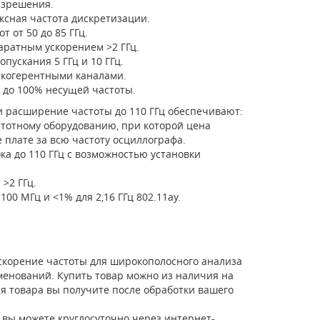
азрешения.
ксная частота дискретизации.
 от 50 до 85 ГГц.
аратным ускорением >2 ГГц.
ускания 5 ГГц и 10 ГГц.
-когерентными каналами.
 до 100% несущей частоты.
 расширение частоты до 110 ГГц обеспечивают:
тотному оборудованию, при которой цена
 плате за всю частоту осциллографа.
ка до 110 ГГц с возможностью установки
>2 ГГц.
00 МГц и <1% для 2,16 ГГц 802.11ay.
ускорение частоты для широкополосного анализа
аименований. Купить товар можно из наличия на
ия товара вы получите после обработки вашего
 вы можете круглосуточно через интернет-