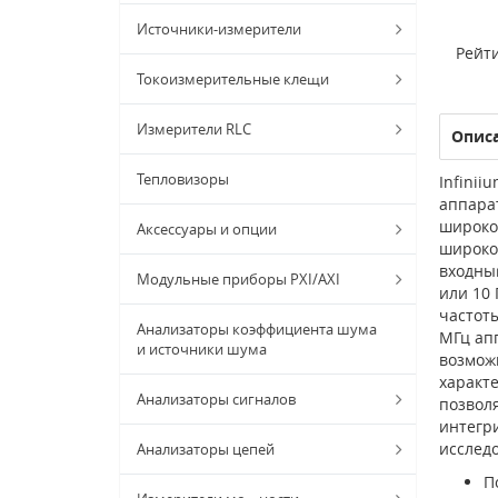
Источники-измерители
Рейти
Токоизмерительные клещи
Измерители RLC
Опис
Тепловизоры
Infini
аппара
широко
Аксессуары и опции
широко
входны
Модульные приборы PXI/AXI
или 10 
частоты
Анализаторы коэффициента шума
МГц ап
и источники шума
возможн
характ
Анализаторы сигналов
позвол
интегр
исследо
Анализаторы цепей
П