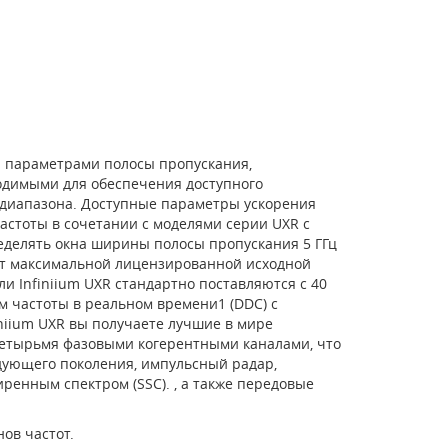
и параметрами полосы пропускания,
одимыми для обеспечения доступного
 диапазона. Доступные параметры ускорения
стоты в сочетании с моделями серии UXR с
делять окна ширины полосы пропускания 5 ГГц
 от максимальной лицензированной исходной
ли Infiniium UXR стандартно поставляются с 40
 частоты в реальном времени1 (DDC) с
iniium UXR вы получаете лучшие в мире
четырьмя фазовыми когерентными каналами, что
дующего поколения, импульсный радар,
енным спектром (SSC). , а также передовые
ов частот.