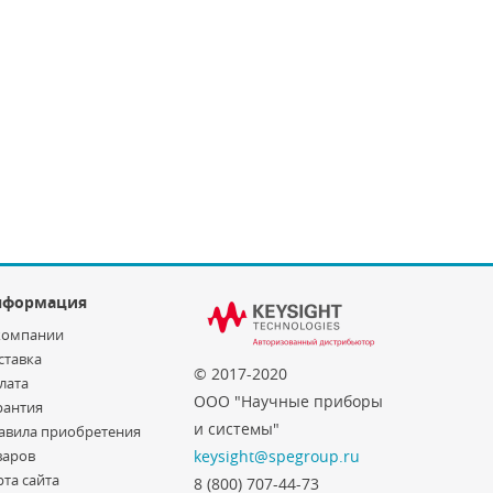
нформация
компании
ставка
© 2017-2020
лата
ООО "Научные приборы
рантия
и системы"
авила приобретения
варов
keysight@spegroup.ru
рта сайта
8 (800) 707-44-73