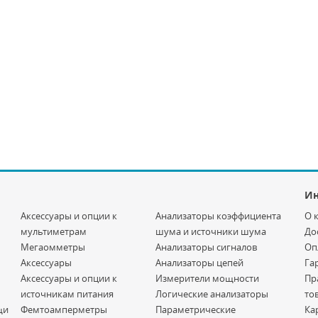
И
Аксессуары и опции к
Анализаторы коэффициента
О 
мультиметрам
шума и источники шума
До
Мегаомметры
Анализаторы сигналов
Оп
Аксессуары
Анализаторы цепей
Га
Аксессуары и опции к
Измерители мощности
Пр
источникам питания
Логические анализаторы
то
щи
Фемтоамперметры
Параметрические
Ка