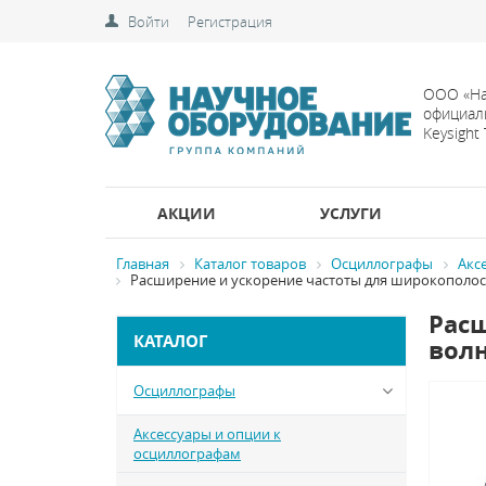
Войти
Регистрация
ООО «На
официал
Keysight
АКЦИИ
УСЛУГИ
Главная
Каталог товаров
Осциллографы
Акс
Расширение и ускорение частоты для широкополосно
Расш
КАТАЛОГ
волн
Осциллографы
Аксессуары и опции к
осциллографам