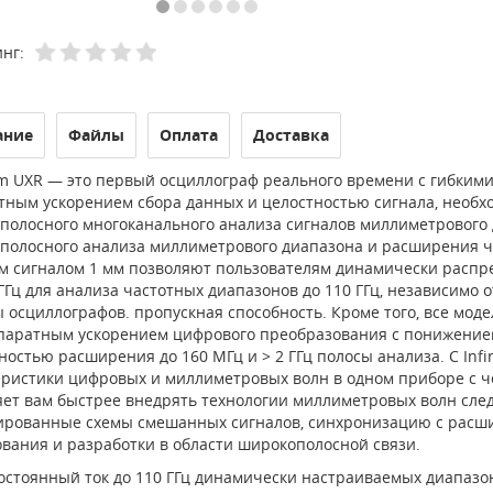
нг:
ание
Файлы
Оплата
Доставка
ium UXR — это первый осциллограф реального времени с гибким
тным ускорением сбора данных и целостностью сигнала, необх
полосного многоканального анализа сигналов миллиметрового
полосного анализа миллиметрового диапазона и расширения ча
м сигналом 1 мм позволяют пользователям динамически распре
ГГц для анализа частотных диапазонов до 110 ГГц, независимо
 осциллографов. пропускная способность. Кроме того, все моде
паратным ускорением цифрового преобразования с понижением
остью расширения до 160 МГц и > 2 ГГц полосы анализа. С Inf
еристики цифровых и миллиметровых волн в одном приборе с 
яет вам быстрее внедрять технологии миллиметровых волн сле
ированные схемы смешанных сигналов, синхронизацию с расшир
вания и разработки в области широкополосной связи.
остоянный ток до 110 ГГц динамически настраиваемых диапазон