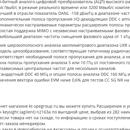
0-битный аналого-цифровой преобразователь (АЦП) высокого р
56 Гвыб/с в режиме реального времени или 3200 Мвыб/с компле
учший в отрасли показатель DANL -158 дБм/Гц в диапазоне частот
ополнительная полоса пропускания I/Q-демодуляции DDC с апп
инамически настраиваемые параметры расширения полосы проп
ростая поддержка MIMO с независимо настраиваемыми фазово
аибольший диапазон частоты смещения фазового шума от 1 кГц
ние широкополосного анализа миллиметрового диапазона UXR и
одель ценообразования, соответствующая типичному радиочас
оответствует необходимой полосе пропускания для анализа, а не
кна полосы пропускания анализа 5 или 10 ГГц от постоянного то
езависимых центральных частот для нескольких каналов.
тандартный DDC 40 МГц и опции полосы анализа DDC 160 МГц и 
начения вектора ошибки EVM ниже 0,6% для тестов CC 5G NR на 1
нет-магазине kt-spegroup.ru вы можете купить Расширение и 
 keysight (agilent) n2163a по выгодной цене, выбрав из 282 н
 если товара нет на складе, то информацию о сроках поступлен
ет-заказа менеджером.
 заказ в Новосибирске на Аксессуары и опции к осциллографам