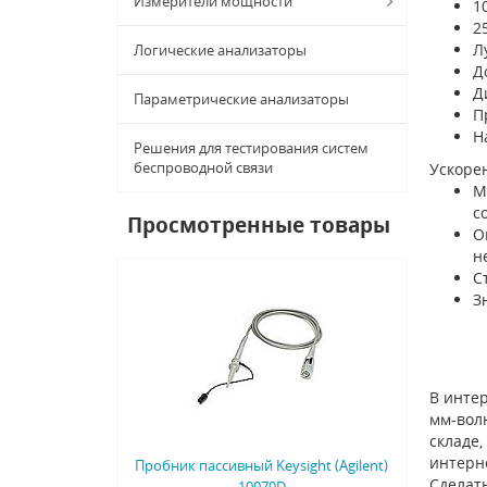
Измерители мощности
1
2
Л
Логические анализаторы
Д
Д
Параметрические анализаторы
П
Н
Решения для тестирования систем
беспроводной связи
Ускоре
М
с
Просмотренные товары
О
н
С
З
В интер
мм-волн
складе,
интерн
Пробник пассивный Keysight (Agilent)
Сделать
10070D