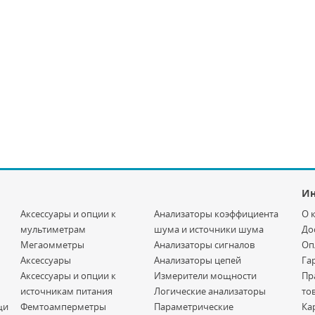
И
Аксессуары и опции к
Анализаторы коэффициента
О 
мультиметрам
шума и источники шума
До
Мегаомметры
Анализаторы сигналов
Оп
Аксессуары
Анализаторы цепей
Га
Аксессуары и опции к
Измерители мощности
Пр
источникам питания
Логические анализаторы
то
щи
Фемтоамперметры
Параметрические
Ка