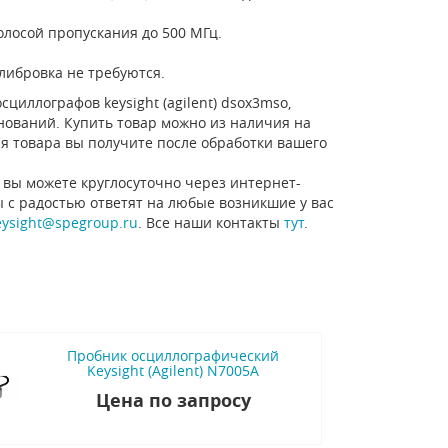
олосой пропускания до 500 МГц.
либровка не требуются.
циллографов keysight (agilent) dsox3mso,
нований. Купить товар можно из наличия на
ия товара вы получите после обработки вашего
 вы можете круглосуточно через интернет-
ы с радостью ответят на любые возникшие у вас
eysight@spegroup.ru
. Все наши контакты
тут
.
Пробник осциллографический
Keysight (Agilent) N7005A
Цена по запросу