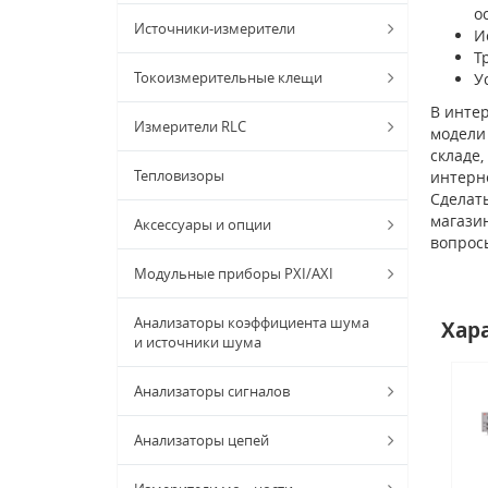
о
Источники-измерители
И
Т
Токоизмерительные клещи
У
В интер
Измерители RLC
модели 
складе,
Тепловизоры
интерн
Сделать
магазин
Аксессуары и опции
вопрос
Модульные приборы PXI/AXI
Анализаторы коэффициента шума
Хар
и источники шума
Анализаторы сигналов
Анализаторы цепей