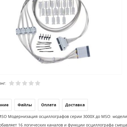
нг:
ание
Файлы
Оплата
Доставка
SO Модернизация осциллографов серии 3000X до MSO: модели с
обавляет 16 логических каналов и функции осциллографа смеш