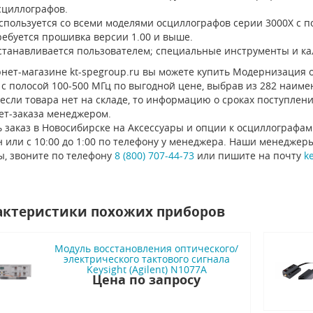
сциллографов.
спользуется со всеми моделями осциллографов серии 3000X с п
ребуется прошивка версии 1.00 и выше.
станавливается пользователем; специальные инструменты и ка
нет-магазине kt-spegroup.ru вы можете купить Модернизация ос
с полосой 100-500 МГц по выгодной цене, выбрав из 282 наиме
 если товара нет на складе, то информацию о сроках поступлен
ет-заказа менеджером.
 заказ в Новосибирске на Аксессуары и опции к осциллографам
 или с 10:00 до 1:00 по телефону у менеджера. Наши менеджер
ы, звоните по телефону
8 (800) 707-44-73
или пишите на почту
k
актеристики похожих приборов
Модуль восстановления оптического/
электрического тактового сигнала
Keysight (Agilent) N1077A
Цена по запросу