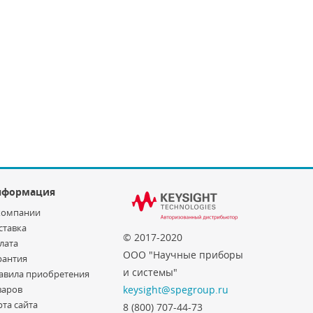
нформация
компании
ставка
© 2017-2020
лата
ООО "Научные приборы
рантия
и системы"
авила приобретения
варов
keysight@spegroup.ru
рта сайта
8 (800) 707-44-73