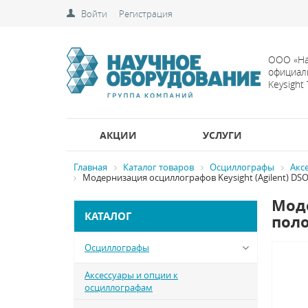
Войти
Регистрация
ООО «На
официал
Keysight
АКЦИИ
УСЛУГИ
Главная
Каталог товаров
Осциллографы
Акс
Модернизация осциллографов Keysight (Agilent) DS
Моде
КАТАЛОГ
поло
Осциллографы
Аксессуары и опции к
осциллографам