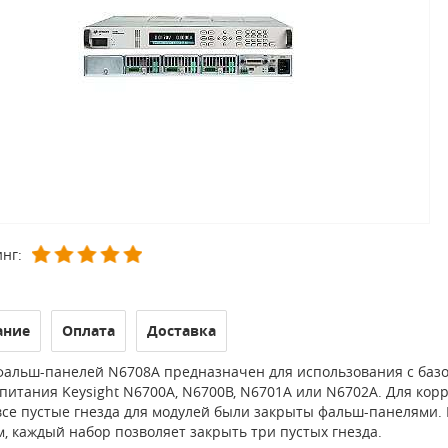
нг:
ание
Оплата
Доставка
фальш-панелей N6708A предназначен для использования с ба
питания Keysight N6700A, N6700B, N6701A или N6702A. Для кор
все пустые гнезда для модулей были закрыты фальш-панелями. 
, каждый набор позволяет закрыть три пустых гнезда.