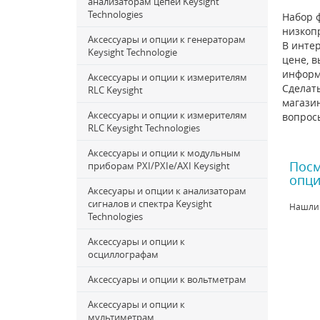
анализаторам цепей Keysight
Technologies
Набор 
низкоп
Аксессуары и опции к генераторам
В интер
Keysight Technologie
цене, в
информ
Аксессуары и опции к измерителям
Сделать
RLC Keysight
магазин
Аксессуары и опции к измерителям
вопрос
RLC Keysight Technologies
Аксессуары и опции к модульным
Посм
приборам PXI/PXIe/AXI Keysight
опци
Аксесуары и опции к анализаторам
сигналов и спектра Keysight
Нашли
Technologies
Аксессуары и опции к
осциллографам
Аксессуары и опции к вольтметрам
Аксессуары и опции к
мультиметрам