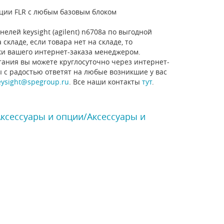
пции FLR с любым базовым блоком
елей keysight (agilent) n6708a по выгодной
кладе, если товара нет на складе, то
ки вашего интернет-заказа менеджером.
тания вы можете круглосуточно через интернет-
ы с радостью ответят на любые возникшие у вас
eysight@spegroup.ru
. Все наши контакты
тут
.
Аксессуары и опции/Аксессуары и