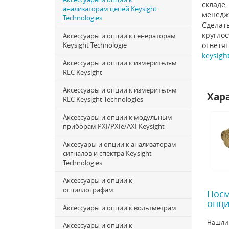
складе,
анализаторам цепей Keysight
менедж
Technologies
Сделать
круглос
Аксессуары и опции к генераторам
Keysight Technologie
ответят
keysigh
Аксессуары и опции к измерителям
RLC Keysight
Аксессуары и опции к измерителям
Хар
RLC Keysight Technologies
Аксессуары и опции к модульным
приборам PXI/PXIe/AXI Keysight
Аксесуары и опции к анализаторам
сигналов и спектра Keysight
Technologies
Аксессуары и опции к
осциллографам
Посм
опци
Аксессуары и опции к вольтметрам
Нашли
Аксессуары и опции к