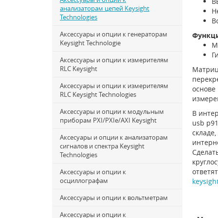
В
анализаторам цепей Keysight
Н
Technologies
В
Аксессуары и опции к генераторам
Функц
Keysight Technologie
М
Г
Аксессуары и опции к измерителям
RLC Keysight
Матрица
перекр
Аксессуары и опции к измерителям
основе
RLC Keysight Technologies
измере
Аксессуары и опции к модульным
В интер
приборам PXI/PXIe/AXI Keysight
usb p91
складе,
Аксесуары и опции к анализаторам
интерн
сигналов и спектра Keysight
Сделать
Technologies
круглос
ответят
Аксессуары и опции к
осциллографам
keysigh
Аксессуары и опции к вольтметрам
Аксессуары и опции к