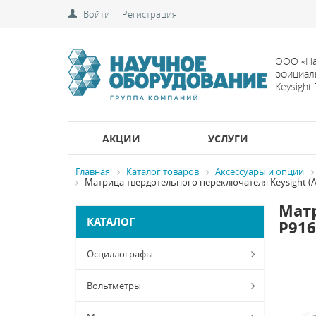
Войти
Регистрация
ООО «На
официал
Keysight
АКЦИИ
УСЛУГИ
Главная
Каталог товаров
Аксессуары и опции
Матрица твердотельного переключателя Keysight (Agi
Матр
КАТАЛОГ
P916
Осциллографы
Вольтметры