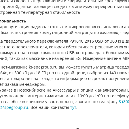
ысокая скорость переключения и сверхдлительный срок служб
епревзойденная изоляция сводит к минимуму перекрестные пом
строенная температурная стабильность
иональность
аршрутизация радиочастотных и микроволновых сигналов в а
ибкость построения коммутационной матрицы по желанию, след
 твердотельного переключателя P9164C 2X16 USB, от 300 кГц д
естного переключателя, которая обеспечивает решение многоп
 коммутатора в виде компактного USB-контроллера с большим 
ний, таких как массивные измерения 5G. Измерение антенн MI
нет-магазине kt-spegroup.ru вы можете купить Матрица твердот
64c, от 300 кГц до 18 ГГц по выгодной цене, выбрав из 140 на
 если товара нет на складе, то информацию о сроках поступлен
ет-заказа менеджером.
 заказ в Новосибирске на Аксессуары и опции к анализаторам ц
уточно через интернет-магазин или с 10:00 до 1:00 по телефо
 на любые возникшие у вас вопросы, звоните по телефону
8 (80
t@spegroup.ru
. Все наши контакты
тут
.