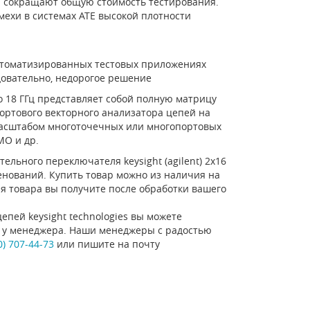
ы сокращают общую стоимость тестирования.
ехи в системах ATE высокой плотности
втоматизированных тестовых приложениях
овательно, недорогое решение
о 18 ГГц представляет собой полную матрицу
ортового векторного анализатора цепей на
масштабом многоточечных или многопортовых
MO и др.
ельного переключателя keysight (agilent) 2x16
именований. Купить товар можно из наличия на
ия товара вы получите после обработки вашего
епей keysight technologies вы можете
ну у менеджера. Наши менеджеры с радостью
0) 707-44-73
или пишите на почту