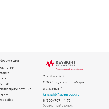
нформация
компании
ставка
© 2017-2020
лата
ООО "Научные приборы
рантия
и системы"
авила приобретения
варов
keysight@spegroup.ru
рта сайта
8 (800) 707-44-73
бесплатный звонок