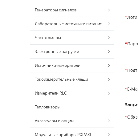
Генераторы сигналов
*
Логи
Лабораторные источники питания
Частотомеры
*
Паро
Электронные нагрузки
Источники-измерители
*
Подт
Токоизмерительные клещи
*
E-Mai
Измерители RLC
Защит
Тепловизоры
*
Обяз
Аксессуары и опции
Модульные приборы PXI/AXI