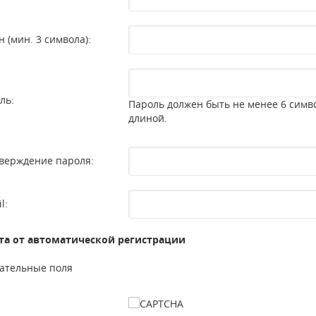
н (мин. 3 символа):
ль:
Пароль должен быть не менее 6 симв
длиной.
верждение пароля:
l:
а от автоматической регистрации
ательные поля