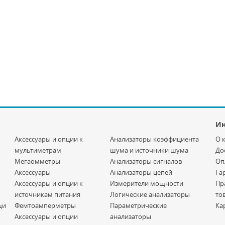
И
Аксессуары и опции к
Анализаторы коэффициента
О 
мультиметрам
шума и источники шума
До
Мегаомметры
Анализаторы сигналов
Оп
Аксессуары
Анализаторы цепей
Га
Аксессуары и опции к
Измерители мощности
Пр
источникам питания
Логические анализаторы
то
щи
Фемтоамперметры
Параметрические
Ка
Аксессуары и опции
анализаторы