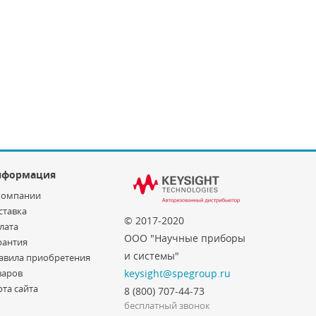
нформация
компании
ставка
© 2017-2020
лата
ООО "Научные приборы
рантия
и системы"
авила приобретения
варов
keysight@spegroup.ru
рта сайта
8 (800) 707-44-73
бесплатный звонок