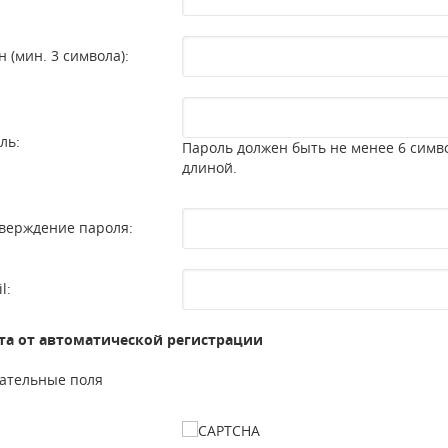
н (мин. 3 символа):
ль:
Пароль должен быть не менее 6 симв
длиной.
верждение пароля:
l:
а от автоматической регистрации
ательные поля