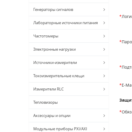
Генераторы сигналов
*
Логи
Лабораторные источники питания
Частотомеры
*
Паро
Электронные нагрузки
Источники-измерители
*
Подт
Токоизмерительные клещи
*
E-Mai
Измерители RLC
Защит
Тепловизоры
*
Обяз
Аксессуары и опции
Модульные приборы PXI/AXI