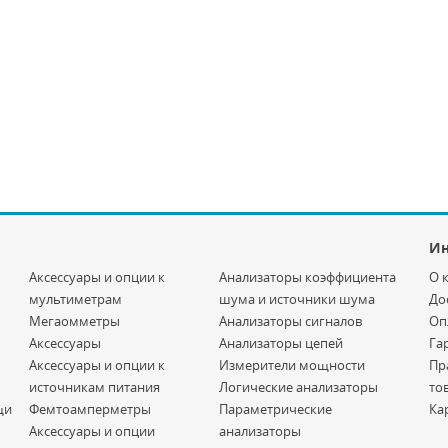
И
Аксессуары и опции к
Анализаторы коэффициента
О 
мультиметрам
шума и источники шума
До
Мегаомметры
Анализаторы сигналов
Оп
Аксессуары
Анализаторы цепей
Га
Аксессуары и опции к
Измерители мощности
Пр
источникам питания
Логические анализаторы
то
щи
Фемтоамперметры
Параметрические
Ка
Аксессуары и опции
анализаторы