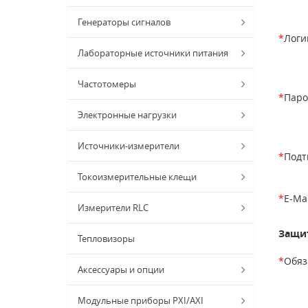
Генераторы сигналов
*
Логи
Лабораторные источники питания
Частотомеры
*
Паро
Электронные нагрузки
Источники-измерители
*
Подт
Токоизмерительные клещи
*
E-Mai
Измерители RLC
Защит
Тепловизоры
*
Обяз
Аксессуары и опции
Модульные приборы PXI/AXI