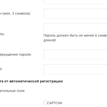
н (мин. 3 символа):
ль:
Пароль должен быть не менее 6 симв
длиной.
верждение пароля:
l:
а от автоматической регистрации
ательные поля