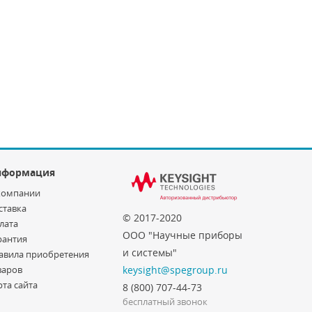
нформация
компании
ставка
© 2017-2020
лата
ООО "Научные приборы
рантия
и системы"
авила приобретения
варов
keysight@spegroup.ru
рта сайта
8 (800) 707-44-73
бесплатный звонок