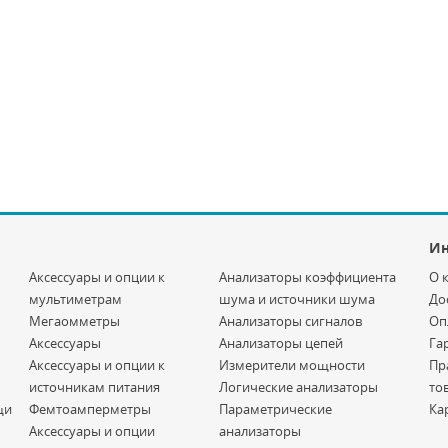
И
Аксессуары и опции к
Анализаторы коэффициента
О 
мультиметрам
шума и источники шума
До
Мегаомметры
Анализаторы сигналов
Оп
Аксессуары
Анализаторы цепей
Га
Аксессуары и опции к
Измерители мощности
Пр
источникам питания
Логические анализаторы
то
щи
Фемтоамперметры
Параметрические
Ка
Аксессуары и опции
анализаторы