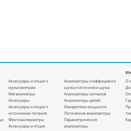
И
Аксессуары и опции к
Анализаторы коэффициента
О 
мультиметрам
шума и источники шума
До
Мегаомметры
Анализаторы сигналов
Оп
Аксессуары
Анализаторы цепей
Га
Аксессуары и опции к
Измерители мощности
Пр
источникам питания
Логические анализаторы
то
щи
Фемтоамперметры
Параметрические
Ка
Аксессуары и опции
анализаторы