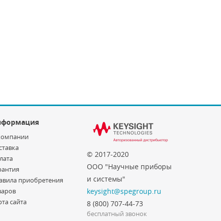
нформация
компании
ставка
© 2017-2020
лата
ООО "Научные приборы
рантия
и системы"
авила приобретения
варов
keysight@spegroup.ru
рта сайта
8 (800) 707-44-73
бесплатный звонок