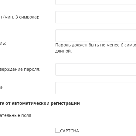
н (мин. 3 символа):
ль:
Пароль должен быть не менее 6 симв
длиной.
верждение пароля:
l:
а от автоматической регистрации
ательные поля