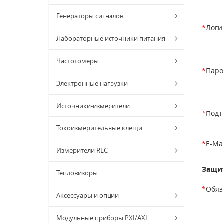
Генераторы сигналов
*
Логи
Лабораторные источники питания
Частотомеры
*
Паро
Электронные нагрузки
Источники-измерители
*
Подт
Токоизмерительные клещи
*
E-Mai
Измерители RLC
Защит
Тепловизоры
*
Обяз
Аксессуары и опции
Модульные приборы PXI/AXI