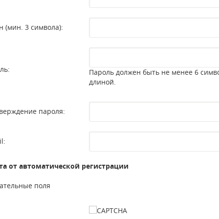
н (мин. 3 символа):
ль:
Пароль должен быть не менее 6 симв
длиной.
верждение пароля:
l:
а от автоматической регистрации
ательные поля