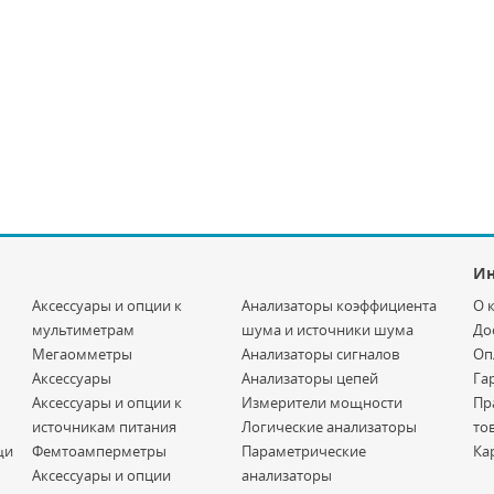
И
Аксессуары и опции к
Анализаторы коэффициента
О 
мультиметрам
шума и источники шума
До
Мегаомметры
Анализаторы сигналов
Оп
Аксессуары
Анализаторы цепей
Га
Аксессуары и опции к
Измерители мощности
Пр
источникам питания
Логические анализаторы
то
щи
Фемтоамперметры
Параметрические
Ка
Аксессуары и опции
анализаторы