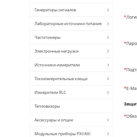
Генераторы сигналов
*
Логи
Лабораторные источники питания
Частотомеры
*
Паро
Электронные нагрузки
Источники-измерители
*
Подт
Токоизмерительные клещи
*
E-Mai
Измерители RLC
Защит
Тепловизоры
*
Обяз
Аксессуары и опции
Модульные приборы PXI/AXI